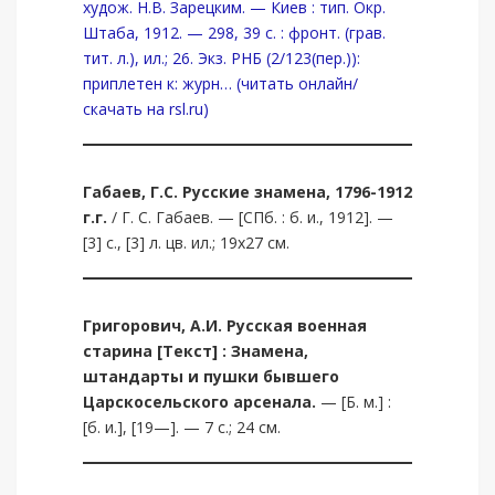
худож. Н.В. Зарецким. — Киев : тип. Окр.
Штаба, 1912. — 298, 39 с. : фронт. (грав.
тит. л.), ил.; 26. Экз. РНБ (2/123(пер.)):
приплетен к: журн… (читать онлайн/
скачать на rsl.ru)
Габаев
,
Г.С
.
Русские знамена, 1796-1912
г.г.
/ Г. С. Габаев. — [СПб. : б. и., 1912]. —
[3] с., [3] л. цв. ил.; 19х27 см.
Григорович, А.И.
Русская военная
старина [Текст] : Знамена,
штандарты и пушки бывшего
Царскосельского арсенала.
— [Б. м.] :
[б. и.], [19—]. — 7 с.; 24 см.