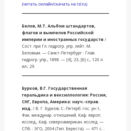
(читать онлайн/скачать на rsl.ru)
Белов, М.Т.
Альбом штандартов,
флагов и вымпелов Российской
империи и иностранных государств
/
Сост. при Гл. гидрогр. упр. лейт. М.
Беловым. — Санкт-Петербург : Глав.
гидрогр. упр., 1898. — [4], 23, [6] с., 120 л.
ил.; 29.
Бурков, В.Г.
Государственная
геральдика и вексиллология: Россия,
СНГ, Европа, Америка: науч.-справ.
изд.
/ В. Г. Бурков; С.-Петерб. гос. ун-т,
Фак. междунар. отношений. Каф. европ.
исслед., Каф. североамерикан. исслед. —
СПб. : ЭГО, 2004 (Тип. Береста). — 471 с. :