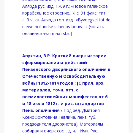
Алярда рус. изд. 1709 г.: «Новое галанское
корабельное строение…»; с. 91 факс. тит.
л. 3 ч. кн. Алярда гол. изд.: «Byvoegsel tot de
niewe hollandse scheeps-bouw…» (читать
онлайн/скачать на rsl.ru)
Апухтин, В.Р.
Краткий очерк истории
сформирования и действий
Пензенского дворянского ополчения в
Отечественную и Освободительную
войны 1812-1814 годов : [С прил. арх.
материалов, точн. отт. с
всемилостивейших манифестов от 6
и 18 июля 1812 г. и рис. штандартов
Пенз. ополчения
/ Под ред. Дмитрия
Ксенофонтовича Гевлича, пенз. губ.
предводителя дворянства]; Материалы
собирал и очерк сост. д. чл. Имп. Рус.