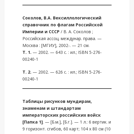
Соколов, В.А.
Вексиллологический
справочник по флагам Российской
Империи и СССР
/ В. А. Соколов ;
Российская ассоц. междунар. права. —
Москва : [МГИУ], 2002-. — 21 см.
Т. 1.
— 2002. — 643 с. : ил.; ISBN 5-276-
00240-1
Т. 2.
— 2002. — 626 с. : ил.; ISBN 5-276-
00240-1
Таблицы рисунков мундирам,
знаменам и штандартам
императорских российских войск
[Папка 1]
. — [Б.м.], [Б.г.]. — 1 л.: 6 вертик. и
9 горизонт. сгибов, 60 карт; 104 х 80 см (10