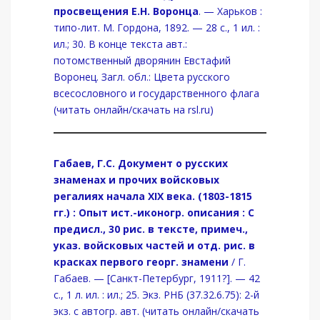
просвещения Е.Н. Воронца
. — Харьков :
типо-лит. М. Гордона, 1892. — 28 с., 1 ил. :
ил.; 30. В конце текста авт.:
потомственный дворянин Евстафий
Воронец. Загл. обл.: Цвета русского
всесословного и государственного флага
(читать онлайн/скачать на rsl.ru)
Габаев, Г.С. Документ о русских
знаменах и прочих войсковых
регалиях начала XIX века. (1803-1815
гг.) : Опыт ист.-иконогр. описания : С
предисл., 30 рис. в тексте, примеч.,
указ. войсковых частей и отд. рис. в
красках первого георг. знамени
/ Г.
Габаев. — [Санкт-Петербург, 1911?]. — 42
с., 1 л. ил. : ил.; 25. Экз. РНБ (37.32.6.75): 2-й
экз. с автогр. авт. (читать онлайн/скачать