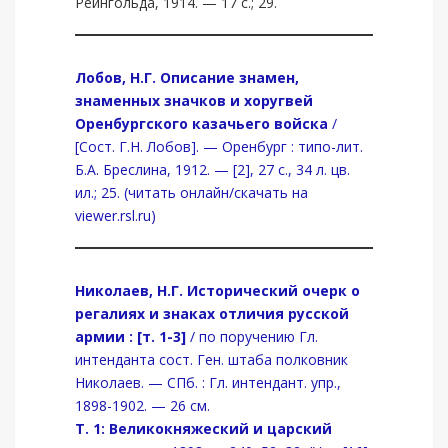
Рейнгольда, 1914. — 17 с.; 29.
Лобов, Н.Г.
Описание знамен,
знаменных значков и хоругвей
Оренбургского казачьего войска
/
[Сост. Г.Н. Лобов]. — Оренбург : типо-лит.
Б.А. Бреслина, 1912. — [2], 27 с., 34 л. цв.
ил.; 25. (читать онлайн/скачать на
viewer.rsl.ru)
Николаев, Н.Г. Исторический очерк о
регалиях и знаках отличия русской
армии : [т. 1-3]
/ по поручению Гл.
интенданта сост. Ген. штаба полковник
Николаев. — СПб. : Гл. интендант. упр.,
1898-1902. — 26 см.
Т. 1: Великокняжеский и царский