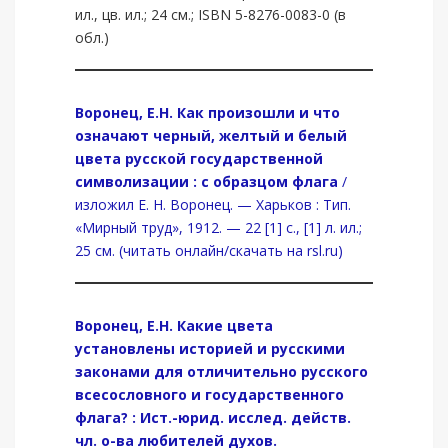
ил., цв. ил.; 24 см.; ISBN 5-8276-0083-0 (в
обл.)
Воронец, Е.Н. Как произошли и что
означают черный, желтый и белый
цвета русской государственной
символизации : с образцом флага
/
изложил Е. Н. Воронец. — Харьков : Тип.
«Мирный труд», 1912. — 22 [1] с., [1] л. ил.;
25 см. (читать онлайн/скачать на rsl.ru)
Воронец, Е.Н. Какие цвета
установлены историей и русскими
законами для отличительно русского
всесословного и государственного
флага? : Ист.-юрид. исслед. действ.
чл. о-ва любителей духов.