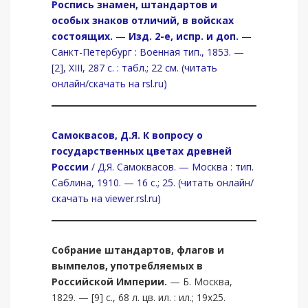
Роспись знамен, штандартов и
особых знаков отличий, в войсках
состоящих.
—
Изд. 2-е, испр. и доп.
—
Санкт-Петербург : Военная тип., 1853. —
[2], XIII, 287 с. : табл.; 22 см. (читать
онлайн/скачать на rsl.ru)
Самоквасов, Д.Я.
К вопросу о
государственных цветах древней
России
/ Д.Я. Самоквасов. — Москва : тип.
Саблина, 1910. — 16 с.; 25. (читать онлайн/
скачать на viewer.rsl.ru)
Собрание штандартов, флагов и
вымпелов, употребляемых в
Российской Империи.
— Б. Москва,
1829. — [9] с., 68 л. цв. ил. : ил.; 19х25.