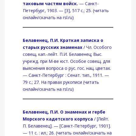
таковым частям войск.
— Санкт-
Петербург, 1903. — [3], 517 с.; 25. (читать
онлайн/скачать на rsl.ru)
Белавенец, П.И. Краткая записка о
старых русских знаменах
/ Чл. Особого
совещ. кап.-лейт. П.И. Белавенец; Выс.
учрежд. при М-ве юст. Особое совещ. для
выяснения вопроса о рус. гос. нац. цветах.
— Санкт-Петербург : Сенат. тип., 1911. —
79 с.; 27. На правах рукописи (читать
онлайн/скачать на rsl.ru)
Белавенец, П.И. О знаменах и гербе
Морского кадетского корпуса
/ [Лейт.
П. Белавенец]. — [Санкт-Петербург, 1901].
— 11 с. : ил.; 26. (читать онлайн/скачать на