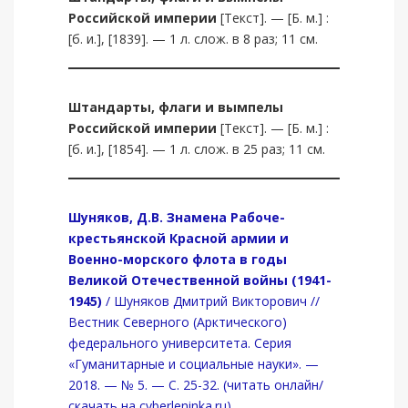
Российской империи
[Текст]. — [Б. м.] :
[б. и.], [1839]. — 1 л. слож. в 8 раз; 11 см.
Штандарты, флаги и вымпелы
Российской империи
[Текст]. — [Б. м.] :
[б. и.], [1854]. — 1 л. слож. в 25 раз; 11 см.
Шуняков, Д.В. Знамена Рабоче-
крестьянской Красной армии и
Военно-морского флота в годы
Великой Отечественной войны (1941-
1945)
/ Шуняков Дмитрий Викторович //
Вестник Северного (Арктического)
федерального университета. Серия
«Гуманитарные и социальные науки». —
2018. — № 5. — С. 25-32. (читать онлайн/
скачать на cyberleninka.ru)