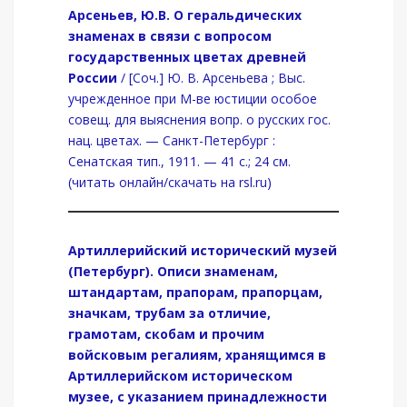
Арсеньев, Ю.В. О геральдических
знаменах в связи с вопросом
государственных цветах древней
России
/ [Соч.] Ю. В. Арсеньева ; Выс.
учрежденное при М-ве юстиции особое
совещ. для выяснения вопр. о русских гос.
нац. цветах. — Санкт-Петербург :
Сенатская тип., 1911. — 41 с.; 24 см.
(читать онлайн/скачать на rsl.ru)
Артиллерийский исторический музей
(Петербург). Описи знаменам,
штандартам, прапорам, прапорцам,
значкам, трубам за отличие,
грамотам, скобам и прочим
войсковым регалиям, хранящимся в
Артиллерийском историческом
музее, с указанием принадлежности