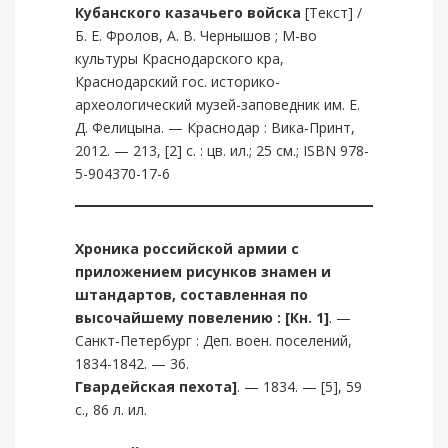
Кубанского казачьего войска
[Текст] /
Б. Е. Фролов, А. В. Чернышов ; М-во
культуры Краснодарского кра,
Краснодарский гос. историко-
археологический музей-заповедник им. Е.
Д. Фелицына. — Краснодар : Вика-Принт,
2012. — 213, [2] с. : цв. ил.; 25 см.; ISBN 978-
5-904370-17-6
Хроника российской армии с
приложением рисунков знамен и
штандартов, составленная по
высочайшему повелению : [Кн. 1]
. —
Санкт-Петербург : Деп. воен. поселений,
1834-1842. — 36.
Гвардейская пехота]
. — 1834. — [5], 59
с., 86 л. ил.