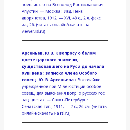
воен.-ист. о-ва Всеволод Ростиславович
Апухтин. — Москва : Изд. Пенз.
дворянства, 1912. — XVI, 48 с., 2 л. факс. :
ил.; 26. (читать онлайн/скачать на
viewer.rsl.ru)
Арсеньев, Ю.В. К вопросу о белом
цвете царского знамени,
существовавшего на Руси до начала
XVIII века : записка члена Особого
совещ. Ю. В. Арсеньева
/ Высочайше
учрежденное при М-ве юстиции особое
совещ. для выяснения вопр. о русских гос.
нац. цветах. — Санкт-Петербург :
Сенатская тип., 1911. — 2 с.; 26 см. (читать
онлайн/скачать на rsl.ru)