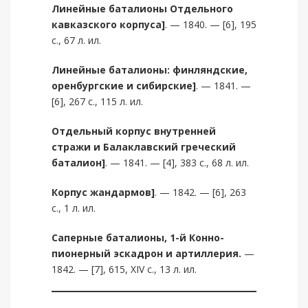
Линейные баталионы Отдельного
кавказского корпуса]
. — 1840. — [6], 195
с., 67 л. ил.
Линейные баталионы: финляндские,
оренбургские и сибирские]
. — 1841. —
[6], 267 с., 115 л. ил.
Отдельный корпус внутренней
стражи и Балаклавский греческий
баталион]
. — 1841. — [4], 383 с., 68 л. ил.
Корпус жандармов]
. — 1842. — [6], 263
с., 1 л. ил.
Саперные баталионы, 1-й Конно-
пионерный эскадрон и артиллерия.
—
1842. — [7], 615, XIV с., 13 л. ил.