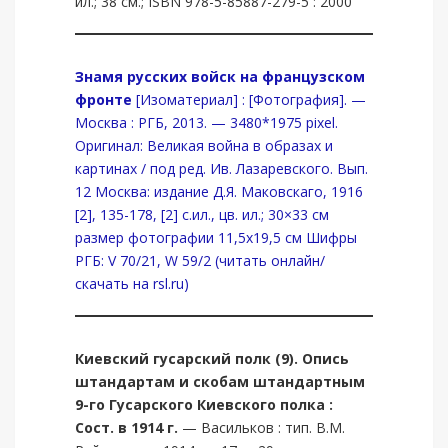
ил.; 38 см.; ISBN 978-5-85887-279-5 : 2000
Знамя русских войск на французском
фронте
[Изоматериал] : [Фотография]. —
Москва : РГБ, 2013. — 3480*1975 pixel.
Оригинал: Великая война в образах и
картинах / под ред. Ив. Лазаревского. Вып.
12 Москва: издание Д.Я. Маковскаго, 1916
[2], 135-178, [2] с.ил., цв. ил.; 30×33 см
размер фотографии 11,5х19,5 см Шифры
РГБ: V 70/21, W 59/2 (читать онлайн/
скачать на rsl.ru)
Киевский гусарский полк (9).
Опись
штандартам и скобам штандартным
9-го Гусарского Киевского полка :
Сост. в 1914 г.
— Васильков : тип. В.М.