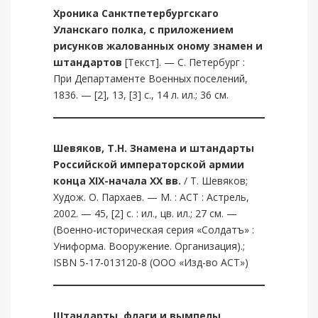
Хроника Санктпетербургскаго
Уланскаго полка, с приложением
рисунков жалованных оному знамен и
штандартов
[Текст]. — С. Петербург :
При Департаменте Военных поселений,
1836. — [2], 13, [3] с., 14 л. ил.; 36 см.
Шевяков, Т.Н.
Знамена и штандарты
Российской императорской армии
конца XIX-начала XX вв.
/ Т. Шевяков;
Худож. О. Пархаев. — М. : АСТ : Астрель,
2002. — 45, [2] c. : ил., цв. ил.; 27 см. —
(Военно-историческая серия «Солдатъ» :
Униформа. Вооружение. Организация).;
ISBN 5-17-013120-8 (ООО «Изд-во АСТ»)
Штандарты, флаги и вымпелы