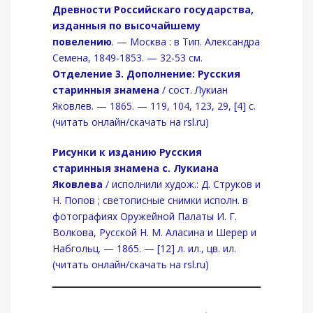
Древности Российскаго государства,
изданныя по высочайшему
повелению
. — Москва : в Тип. Александра
Семена, 1849-1853. — 32-53 см.
Отделение 3. Дополнение: Русския
старинныя знамена
/ сост. Лукиан
Яковлев. — 1865. — 119, 104, 123, 29, [4] с.
(читать онлайн/скачать на rsl.ru)
Рисунки к изданию Русския
старинныя знамена с. Лукиана
Яковлева
/ исполнили худож.: Д. Струков и
Н. Попов ; светописные снимки исполн. в
фотографиях Оружейной Палаты И. Г.
Волкова, Русской Н. М. Аласина и Шерер и
Набгольц. — 1865. — [12] л. ил., цв. ил.
(читать онлайн/скачать на rsl.ru)