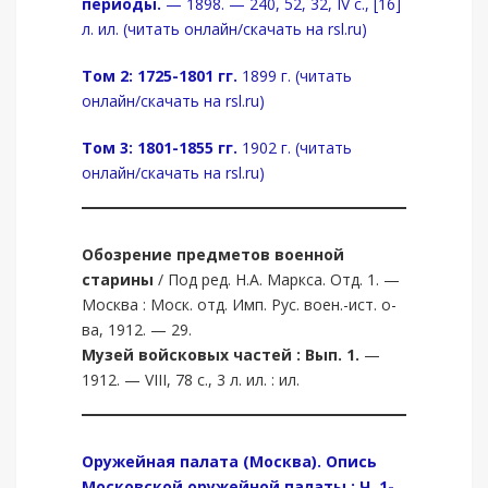
периоды.
— 1898. — 240, 52, 32, IV с., [16]
л. ил. (читать онлайн/скачать на rsl.ru)
Том 2: 1725-1801 гг.
1899 г. (читать
онлайн/скачать на rsl.ru)
Том 3: 1801-1855 гг.
1902 г. (читать
онлайн/скачать на rsl.ru)
Обозрение предметов военной
старины
/ Под ред. Н.А. Маркса. Отд. 1. —
Москва : Моск. отд. Имп. Рус. воен.-ист. о-
ва, 1912. — 29.
Музей войсковых частей : Вып. 1.
—
1912. — VIII, 78 с., 3 л. ил. : ил.
Оружейная палата (Москва).
Опись
Московской оружейной палаты : Ч. 1-
.