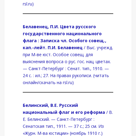
rsl.ru)
Белавенец, П.И. Цвета русского
государственного национального
флага : Записка чл. Особого совещ.,
кап.-лейт. П.И. Белавенец
/ Выс. учрежд.
при М-ве юст. Особое совещ. для
выяснения вопроса о рус. гос. нац. цветах.
— Санкт-Петербург : Сенат. тип., 1910. —
24 с. : ил.; 27. На правах рукописи. (читать
онлайн/скачать на rsl.ru)
Белинский, В.Е. Русский
национальный флаг и его реформа
/ В.
Е. Белинский. — Санкт-Петербург :
Сенатская тип., 1911. — 37 с.; 25 см. Из
«Журн. М-ва юстиции» (ноябрь 1910 г.)