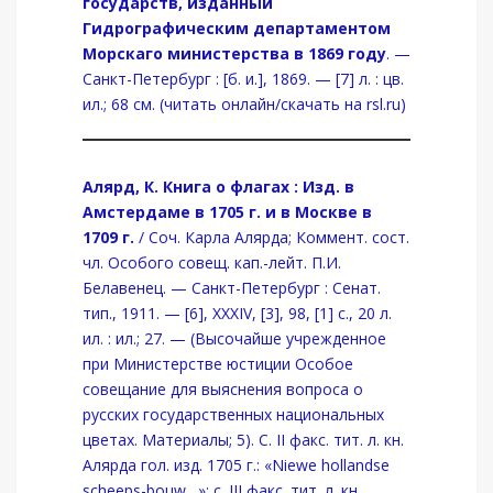
государств, изданный
Гидрографическим департаментом
Морскаго министерства в 1869 году
. —
Санкт-Петербург : [б. и.], 1869. — [7] л. : цв.
ил.; 68 см. (читать онлайн/скачать на rsl.ru)
Алярд, К. Книга о флагах : Изд. в
Амстердаме в 1705 г. и в Москве в
1709 г.
/ Соч. Карла Алярда; Коммент. сост.
чл. Особого совещ. кап.-лейт. П.И.
Белавенец. — Санкт-Петербург : Сенат.
тип., 1911. — [6], XXXIV, [3], 98, [1] с., 20 л.
ил. : ил.; 27. — (Высочайше учрежденное
при Министерстве юстиции Особое
совещание для выяснения вопроса о
русских государственных национальных
цветах. Материалы; 5). С. II факс. тит. л. кн.
Алярда гол. изд. 1705 г.: «Niewe hollandse
scheeps-bouw…»; с. III факс. тит. л. кн.