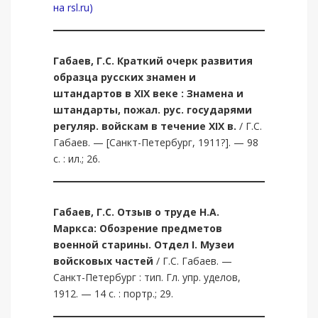
на rsl.ru)
Габаев, Г.С.
Краткий очерк развития
образца русских знамен и
штандартов в XIX веке : Знамена и
штандарты, пожал. рус. государями
регуляр. войскам в течение XIX в.
/ Г.С.
Габаев. — [Санкт-Петербург, 1911?]. — 98
с. : ил.; 26.
Габаев, Г.С.
Отзыв о труде Н.А.
Маркса: Обозрение предметов
военной старины. Отдел I. Музеи
войсковых частей
/ Г.С. Габаев. —
Санкт-Петербург : тип. Гл. упр. уделов,
1912. — 14 с. : портр.; 29.