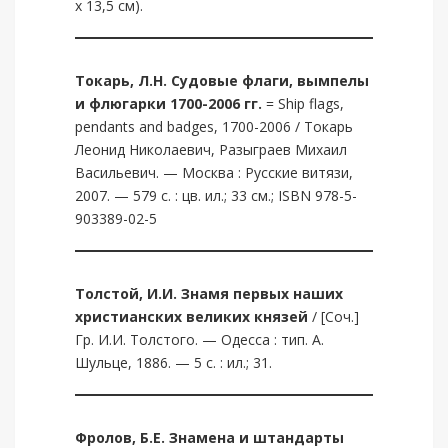
х 13,5 см).
Токарь, Л.Н.
Судовые флаги, вымпелы
и флюгарки 1700-2006 гг.
= Ship flags,
pendants and badges, 1700-2006 / Токарь
Леонид Николаевич, Разыграев Михаил
Васильевич. — Москва : Русские витязи,
2007. — 579 с. : цв. ил.; 33 см.; ISBN 978-5-
903389-02-5
Толстой
,
И.И
.
Знамя первых наших
христианских великих князей
/ [Соч.]
Гр. И.И. Толстого. — Одесса : тип. А.
Шульце, 1886. — 5 с. : ил.; 31.
Фролов, Б.Е.
Знамена и штандарты