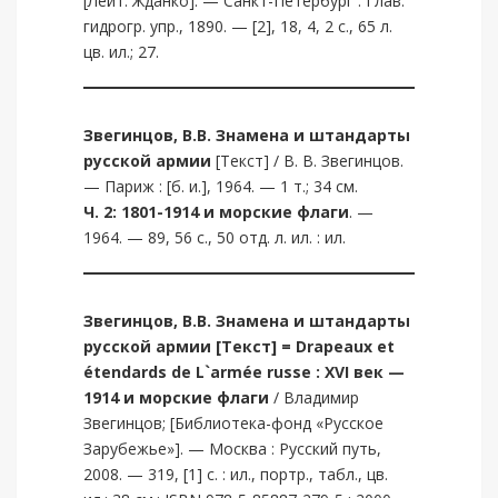
[Лейт. Жданко]. — Санкт-Петербург : Глав.
гидрогр. упр., 1890. — [2], 18, 4, 2 с., 65 л.
цв. ил.; 27.
Звегинцов, В.В.
Знамена и штандарты
русской армии
[Текст] / В. В. Звегинцов.
— Париж : [б. и.], 1964. — 1 т.; 34 см.
Ч. 2: 1801-1914 и морские флаги
. —
1964. — 89, 56 с., 50 отд. л. ил. : ил.
Звегинцов, В.В.
Знамена и штандарты
русской армии [Текст] = Drapeaux et
étendards de L`armée russe : XVI век —
1914 и морские флаги
/ Владимир
Звегинцов; [Библиотека-фонд «Русское
Зарубежье»]. — Москва : Русский путь,
2008. — 319, [1] c. : ил., портр., табл., цв.