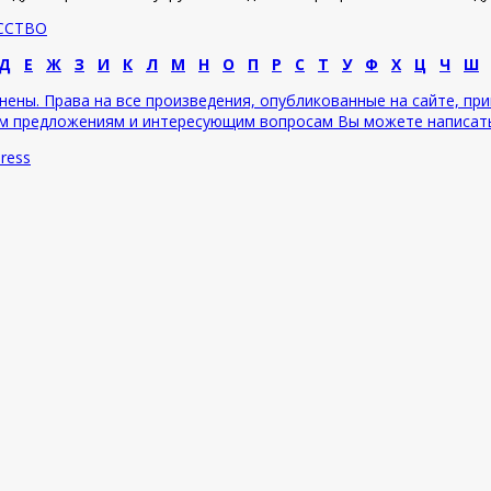
ССТВО
Д
Е
Ж
З
И
К
Л
М
Н
О
П
Р
С
Т
У
Ф
Х
Ц
Ч
Ш
нены. Права на все произведения, опубликованные на сайте, пр
сем предложениям и интересующим вопросам Вы можете написать н
ress