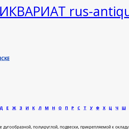
ЫСКЕ
Д
Е
Ж
З
И
К
Л
М
Н
О
П
Р
С
Т
У
Ф
Х
Ц
Ч
Ш
е дугообразной, полукруглой, подвески, прикрепляемой к оклад