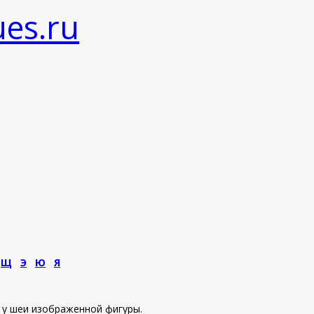
Щ
Э
Ю
Я
у у шеи изображенной фигуры.