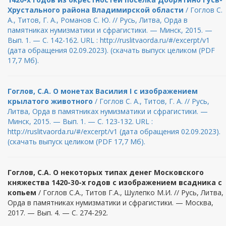
Хрустального района Владимирской области
/ Гоглов С.
А., Титов, Г. А., Романов С. Ю. // Русь, Литва, Орда в
памятниках нумизматики и сфрагистики. — Минск, 2015. —
Вып. 1. — С. 142-162. URL : http://ruslitvaorda.ru/#/excerpt/v1
(дата обращения 02.09.2023). (скачать выпуск целиком (PDF
17,7 Мб).
Гоглов, С.А. О монетах Василия I с изображением
крылатого животного
/ Гоглов С. А., Титов, Г. А. // Русь,
Литва, Орда в памятниках нумизматики и сфрагистики. —
Минск, 2015. — Вып. 1. — С. 123-132. URL :
http://ruslitvaorda.ru/#/excerpt/v1 (дата обращения 02.09.2023).
(скачать выпуск целиком (PDF 17,7 Мб).
Гоглов, С.А. О некоторых типах денег Московского
княжества 1420-30-х годов с изображением всадника с
копьем
/ Гоглов С.А., Титов Г.А., Шулепко М.И. // Русь, Литва,
Орда в памятниках нумизматики и сфрагистики. — Москва,
2017. — Вып. 4. — С. 274-292.