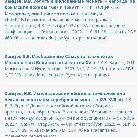
Зайцев, В.В. Золотые жалованные монеты – награды за
Крымские походы 1687 и 1689 гг.
/ В. В. Зайцев // IX
Международный Нумизматический симпозиум
«ПриPONTийский меняла: деньги местного рынка»,
Черноморское, 4-8 сентября 2022 г. : Материалы научной
конференции. — Симферополь, 2022. — С. 91-98. (скачать PDF
468 Кб на academia.edu (требуется регистрация)
Зайцев В.В. Изображение Самсона на монетах
Московского Великого княжества XV в.
/ В.В. Зайцев, О.П.
Мамонтова // Нумизматика. 2003. № 2. С. 19–23. (скачать PDF
2,92 Мб на academia.edu (требуется регистрация)
Зайцев, В.В. Использование общих штемпелей для
чеканки золотых и серебряных монет в XVI‒XVII вв.
/ В.
В. Зайцев // Деньги в российской истории : Вопросы
производства, обращения, бытования : Сборник материалов
Пятой Международной научной конференции (13–14 октября
2022 г., Санкт-Петербург). — Санкт-Петербург, 2022. — Вып. 5.
— С. 31-38, IX-XI. (скачать PDF 534 Кб на academia.edu
(требуется регистрация)