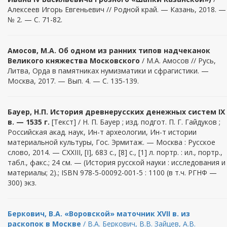
Алексеев Игорь Евгеньевич // Родной край. — Казань, 2018. —
№ 2. — С. 71-82.
Амосов, М.А. Об одном из ранних типов надчеканок
Великого княжества Московского
/ М.А. Амосов // Русь,
Литва, Орда в памятниках нумизматики и сфрагистики. —
Москва, 2017. — Вып. 4. — С. 135-139.
Бауер, Н.П. История древнерусских денежных систем IX
в. — 1535 г.
[Текст] / Н. П. Бауер ; изд. подгот. П. Г. Гайдуков ;
Российская акад. наук, Ин-т археологии, Ин-т истории
материальной культуры, Гос. Эрмитаж. — Москва : Русское
слово, 2014. — CXXIII, [I], 683 с., [8] с., [1] л. портр. : ил., портр.,
табл., факс.; 24 см. — (История русской науки : исследования и
материалы; 2).; ISBN 978-5-00092-001-5 : 1100 (в т.ч. РГНФ —
300) экз.
Беркович, В.А. «Воровской» маточник XVII в. из
раскопок в Москве
/ В.А. Беркович, В.В. Зайцев, А.В.