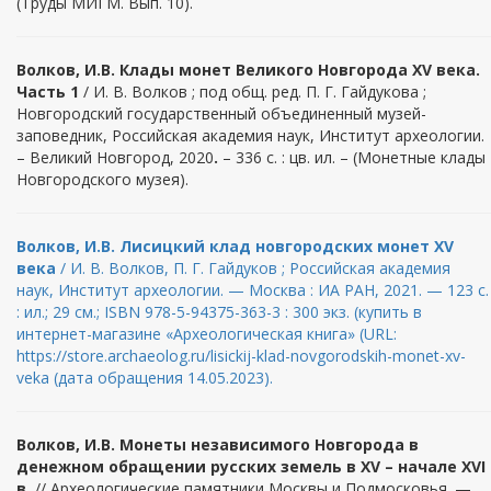
(Труды МИГМ. Вып. 10).
Волков, И.В. Клады монет Великого Новгорода XV века.
Часть 1
/ И. В. Волков ; под общ. ред. П. Г. Гайдукова ;
Новгородский государственный объединенный музей-
заповедник, Российская академия наук, Институт археологии.
– Великий Новгород, 2020
.
– 336 с. : цв. ил. – (Монетные клады
Новгородского музея).
Волков
, И.В.
Лисицкий клад новгородских монет XV
века
/ И. В. Волков, П. Г. Гайдуков ; Российская академия
наук, Институт археологии. — Москва : ИА РАН, 2021. — 123 с.
: ил.; 29 см.; ISBN 978-5-94375-363-3 : 300 экз. (купить в
интернет-магазине «Археологическая книга» (URL:
https://store.archaeolog.ru/lisickij-klad-novgorodskih-monet-xv-
veka (дата обращения 14.05.2023).
Волков, И.В. Монеты независимого Новгорода в
денежном обращении русских земель в XV – начале XVI
в.
// Археологические памятники Москвы и Подмосковья. —