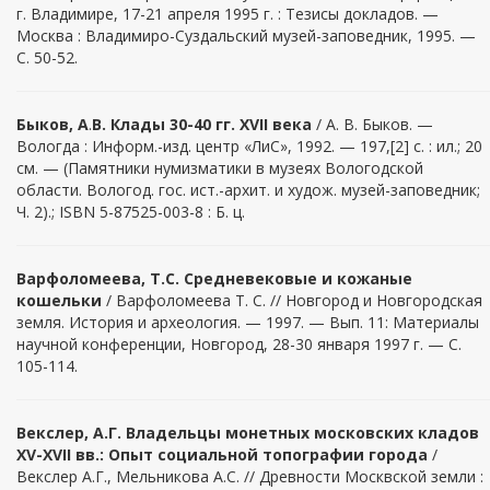
г. Владимире, 17-21 апреля 1995 г. : Тезисы докладов. —
Москва : Владимиро-Суздальский музей-заповедник, 1995. —
С. 50-52.
Быков, А
.
В. Клады 30-40 гг. XVII века
/ А. В. Быков. —
Вологда : Информ.-изд. центр «ЛиС», 1992. — 197,[2] с. : ил.; 20
см. — (Памятники нумизматики в музеях Вологодской
области. Вологод. гос. ист.-архит. и худож. музей-заповедник;
Ч. 2).; ISBN 5-87525-003-8 : Б. ц.
Варфоломеева, Т.С. Средневековые и кожаные
кошельки
/ Варфоломеева Т. С. // Новгород и Новгородская
земля. История и археология. — 1997. — Вып. 11: Материалы
научной конференции, Новгород, 28-30 января 1997 г. — С.
105-114.
Векслер, А.Г. Владельцы монетных московских кладов
XV-XVII вв.: Опыт социальной топографии города
/
Векслер А.Г., Мельникова А.С. // Древности Москвской земли :