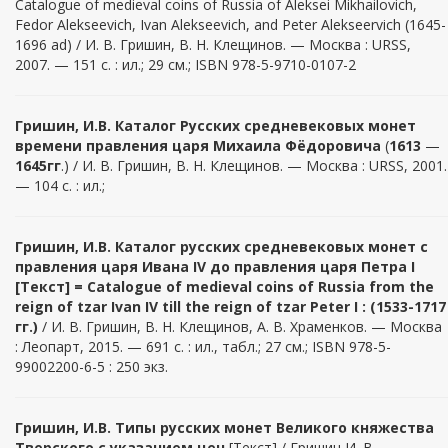
Catalogue of medieval coins of Russia of Aleksei Mikhailovich,
Fedor Alekseevich, Ivan Alekseevich, and Peter Alekseervich (1645-
1696 ad) / И. В. Гришин, В. Н. Клещинов. — Москва : URSS,
2007. — 151 с. : ил.; 29 см.; ISBN 978-5-9710-0107-2
Гришин, И.В. Каталог Русских средневековых монет
времени правления царя Михаила Фёдоровича
(
1613
—
1645гг
.) / И. В. Гришин, В. Н. Клещинов. — Москва : URSS, 2001.
— 104 с. : ил.;
Гришин
,
И.В
.
Каталог русских средневековых монет с
правления царя Ивана IV до правления царя Петра I
[Текст] = Catalogue of medieval coins of Russia from the
reign of tzar Ivan IV till the reign of tzar Peter I : (1533-1717
гг.)
/ И. В. Гришин, В. Н. Клещинов, А. В. Храменков. — Москва
: Леопарт, 2015. — 691 с. : ил., табл.; 27 см.; ISBN 978-5-
99002200-6-5 : 250 экз.
Гришин
,
И
.В. Типы русских монет Великого княжества
Тверского с указанием цен
[Текст] / Гришин И. В.,