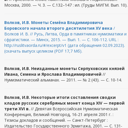
Москва, 2000. — Ч. 3. — С.132–147 : ил. (Труды МИГМ. Вып. 10).
Волков, И.В. Монеты Семёна Владимировича
Боровского начала второго десятилетия XV века
/
Волков И. В. // Русь, Литва, Орда в памятниках нумизматики и
сфрагистики. — Минск, 2015. — Вып. 1. — С. 106-112. URL :
http://ruslitvaorda.ru/#/excerpt/v1 (дата обращения 02.09.2023).
(скачать выпуск целиком (PDF 17,7 Мб).
Волков, И.В. Неизданные монеты Серпуховских князей
Ивана, Семена и Ярослава Владимировичей
//
Нумизматический альманах. — 2011. — № 2 (43). — С. 10-14.
Волков, И.В. Некоторые итоги составления сводки
кладов русских серебряных монет конца XIV — первой
трети XVI в.
// Девятая Всероссийская Нумизматическая
Конференция, Великий Новгород, 16-21 апреля 2001 г. :
Тезисы докладов и сообщений. — Санкт-Петербург :
Издательство Государственного Эрмитажа, 2001. — С. 131-