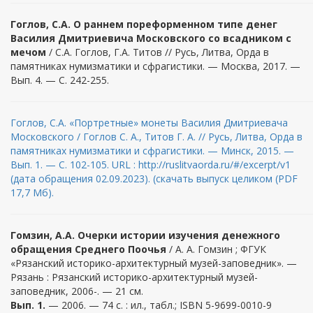
Гоглов, С.А. О раннем пореформенном типе денег
Василия Дмитриевича Московского со всадником с
мечом
/ С.А. Гоглов, Г.А. Титов // Русь, Литва, Орда в
памятниках нумизматики и сфрагистики. — Москва, 2017. —
Вып. 4. — С. 242-255.
Гоглов, С.А. «Портретные» монеты Василия Дмитриевача
Московского / Гоглов С. А., Титов Г. А. // Русь, Литва, Орда в
памятниках нумизматики и сфрагистики. — Минск, 2015. —
Вып. 1. — С. 102-105. URL : http://ruslitvaorda.ru/#/excerpt/v1
(дата обращения 02.09.2023). (скачать выпуск целиком (PDF
17,7 Мб).
Гомзин, А.А. Очерки истории изучения денежного
обращения Среднего Поочья
/ А. А. Гомзин ; ФГУК
«Рязанский историко-архитектурный музей-заповедник». —
Рязань : Рязанский историко-архитектурный музей-
заповедник, 2006-. — 21 см.
Вып. 1.
— 2006. — 74 с. : ил., табл.; ISBN 5-9699-0010-9