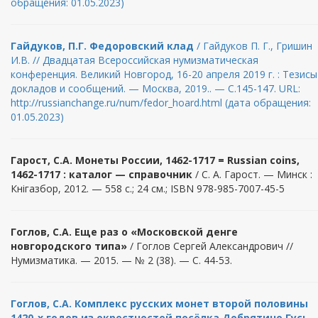
обращения: 01.05.2023)
Гайдуков, П.Г. Федоровский клад
/ Гайдуков П. Г., Гришин
И.В. // Двадцатая Всероссийская нумизматическая
конференция. Великий Новгород, 16-20 апреля 2019 г. : Тезисы
докладов и сообщений. — Москва, 2019.. — С.145-147. URL:
http://russianchange.ru/num/fedor_hoard.html (дата обращения:
01.05.2023)
Гарост
,
С
.
А
.
Монеты России, 1462-1717 = Russian coins,
1462-1717 : каталог — справочник
/ С. А. Гарост. — Минск :
Кнігазбор, 2012. — 558 с.; 24 см.; ISBN 978-985-7007-45-5
Гоглов, С.А. Еще раз о «Московской денге
новгородского типа»
/ Гоглов Сергей Александрович //
Нумизматика. — 2015. — № 2 (38). — С. 44-53.
Гоглов, С.А. Комплекс русских монет второй половины
1420-х годов из окрестностей посёлка Добрятино Гусь-