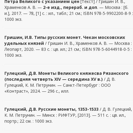
Петра Великого с указанием цен
[Текст] / Гришин И. В.,
Храменков А. В. —
2-е изд., перераб. и доп
. — Москва : [б.
и.], 2017. — 78, [1] с. : ил., табл.; 21 см.; ISBN 978-5-9902200-8-9 :
1000 экз.
Гришин
,
И.В
. Типы русских монет. Чекан московских
удельных князей
/ Гришин И. В., Храменков А. В. — Москва :
Леопарт, 2020. — 83 с. : цв. ил.; 21 см.; ISBN 978-5-6044918-0-5 :
1000 экз.
Гулецкий, Д.В. Монеты Великого княжесва Рязанского
(последняя четверть XIV — середина XV в.)
/ Д. В.
Гулецкий, К. М. Петрунин. — Санкт-Петербург : ООО
«Контраст», 2024. — 296 с., илл.
Гулецкий
, Д.В.
Русские монеты, 1353-1533
/ Д. В. Гулецкий,
К. М. Петрунин. — Минск : РИФТУР, [2013]. — 511 с. : цв. ил.,
портр.; 22 см. : 1000 экз.