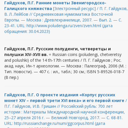
Гайдуков, П.Г. Ранние монеты Звенигородско-
Галицкого княжества
[Электронный ресурс] / П. Г. Гайдуков,
В. Л. Лейбов // Средневековая нумизматика Восточной
Европы. — Москва : Древлехранилище, 2007. — Вып. 2. — С.
23-41. URL: http://www.poludenga.ru/zven/zven.html (дата
обращения: 30.04.2023)
Гайдуков, П.Г. Русские полуденги, четверетцы и
полушки XIV-XVII вв.
= Russian coins (poludengi, chetveretsy
and polushki) of the 14 th-17th centuries / П. Г. Гайдуков ; Рос.
акад. наук, Ин-т археологии. — Москва : Палеограф, 2006 (М. :
Тип. Новости). — 407 с. : ил., табл.; 30 см.; ISBN 5-89526-018-7
(В пер.)
Гайдуков, П.Г. О проекте издания «Корпус русских
монет XIV – первой трети XVI века» и его первой книге
/
П.Г. Гайдуков, И.В. Гришин // Российский рубль: 700 лет
истории : Материалы Международной научной конференции,
25–27 апреля 2016 г. — Великий Новгород, 2017. — С. 68-81.
URL: http://russianchange.ru/num/ggcorpus.html (дата