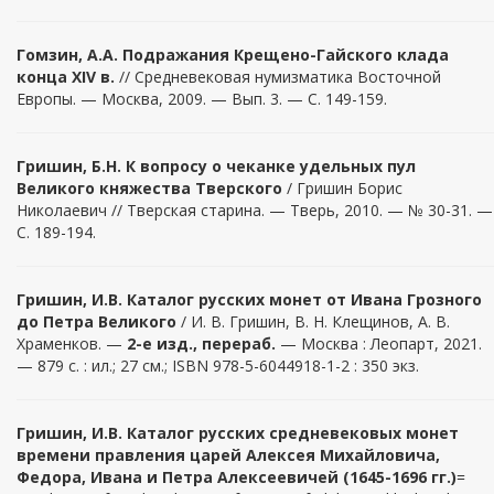
Гомзин, А.А. Подражания Крещено-Гайского клада
конца XIV в.
// Средневековая нумизматика Восточной
Европы. — Москва, 2009. — Вып. 3. — С. 149-159.
Гришин, Б.Н. К вопросу о чеканке удельных пул
Великого княжества Тверского
/ Гришин Борис
Николаевич // Тверская старина. — Тверь, 2010. — № 30-31. —
С. 189-194.
Гришин
,
И.В
. Каталог русских монет от Ивана Грозного
до Петра Великого
/ И. В. Гришин, В. Н. Клещинов, А. В.
Храменков. —
2-е изд., перераб.
— Москва : Леопарт, 2021.
— 879 с. : ил.; 27 см.; ISBN 978-5-6044918-1-2 : 350 экз.
Гришин, И.В. Каталог русских средневековых монет
времени правления царей Алексея Михайловича,
Федора, Ивана и Петра Алексеевичей (1645-1696 гг.)
=