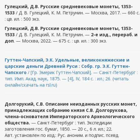
Гулецкий
, Д.В.
Русские средневековые монеты, 1353-
1533
/ Д. В. Гулецкий, К. М. Петрунин. — Москва, 2017. — 660 с.
: цв. ил. : 500 экз.
Гулецкий
, Д.В.
Русские средневековые монеты, 1353-
1533
/ Д. В. Гулецкий, К. М. Петрунин. —
2-е изд., перераб. и
доп
. — Москва, 2022. — 675 с. : цв. ил. : 300 экз.
Гуттен-Чапский, Э.К. Удельные, великокняжеские и
царские деньги Древней Руси : Собр. гр. Э.К. Гуттен-
Чапского
/ [Гр. Эмерик Гуттен-Чапский]. — Санкт-Петербург :
тип. Имп. Акад. наук, 1875. — [4], IV, 184 с. : ил.; 26. (читать
онлайн/скачать на rsl.ru)
Долгорукий, С.В. Описание неизданных русских монет,
принадлежащих собранию князя С.В. Долгорукова,
члена-основателя Императорского Археологического
общества.
— Санкт-Петербург : тип. Экспедиции
заготовления гос. бумаг, 1850. — 20 с., 6 л. ил.; 22.
Авт. установлен по изд.: Рус. аноним. и подпис. псевд.