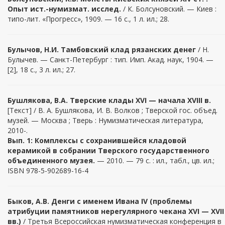
Опыт ист.-нумизмат. исслед.
/ К. Болсуновский. — Киев :
типо-лит. «Прогресс», 1909. — 16 с., 1 л. ил.; 28.
Булычов, Н.И.
Тамбовский клад рязанских денег
/ Н.
Булычев. — Санкт-Петербург : тип. Имп. Акад. наук, 1904. —
[2], 18 с., 3 л. ил.; 27.
Бушлякова, В.А. Тверские клады XVI — начала XVIII в.
[Текст] / В. А. Бушлякова, И. В. Волков ; Тверской гос. объед.
музей. — Москва ; Тверь : Нумизматическая литература,
2010-.
Вып. 1: Комплексы с сохранившейся кладовой
керамикой в собрании Тверского государственного
объединенного музея.
— 2010. — 79 с. : ил., табл., цв. ил.;
ISBN 978-5-902689-16-4
Быков, А.В. Денги с именем Ивана IV (проблемы
атрибуции памятников нерегулярного чекана XVI — XVII
вв.)
/ Третья Всероссийская нумизматическая конференция в