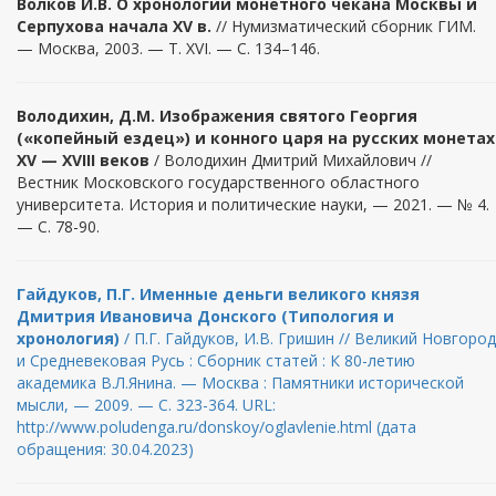
Волков И.В. О хронологии монетного чекана Москвы и
Серпухова начала XV в.
// Нумизматический сборник ГИМ.
— Москва, 2003. — Т. XVI. — С. 134–146.
Володихин, Д.М.
Изображения святого Георгия
(«копейный ездец») и конного царя на русских монетах
ХV — ХVIII веков
/ Володихин Дмитрий Михайлович //
Вестник Московского государственного областного
университета. История и политические науки, — 2021. — № 4.
— С. 78-90.
Гайдуков, П.Г. Именные деньги великого князя
Дмитрия Ивановича Донского (Типология и
хронология)
/ П.Г. Гайдуков, И.В. Гришин // Великий Новгород
и Средневековая Русь : Сборник статей : К 80-летию
академика В.Л.Янина. — Москва : Памятники исторической
мысли, — 2009. — С. 323-364. URL:
http://www.poludenga.ru/donskoy/oglavlenie.html (дата
обращения: 30.04.2023)