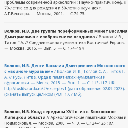
Проблемы современной археологии : Научно-практич. конф. к
70-летию со дня рождения и 50-летию науч. деят.
А.Г.Векслера. — Москва, 2001. — С.74-75.
Волков, И.В. Две группы пореформенных монет Василия
Дмитриевича с изображением всадника
/ Волков И.В.,
Титов Г.А. // Средневековая нумизматика Восточной Европы.
— Москва, 2015. — Вып. 5. — С. 174–194.
Волков, И.В. Денги Василия Дмитриевича Московского
с «воином-муравьём»
/ Волков И. В., Гоглов С. А., Титов Г.
А. // Русь, Литва, Орда в памятниках нумизматики и
сфрагистики. — Минск, 2015. — Вып. 1. — С. 113-117. URL :
http://ruslitvaorda.ru/#/excerpt/v1 (дата обращения 02.09.2023).
(скачать выпуск целиком (PDF 17,7 Мб).
Волков, И.В. Клад середины XVII в. из с. Болховское
Липецкой области
// Археологические памятники Москвы и
Подмосковья. — Москва, 2000. — Ч. 3. — С.124–126 : ил.