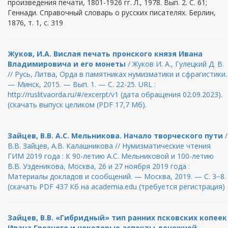
произведения печати, 1801-1926 гг. Л., 1978. Вып. 2. С. 61;
Геннади. Справочный словарь о русских писателях. Берлин,
1876, т. 1, с. 319
Жуков, И.А. Вислая печать пронского князя Ивана
Владимировича и его монеты
/ Жуков И. А., Гулецкий Д. В.
// Русь, Литва, Орда в памятниках нумизматики и сфрагистики.
— Минск, 2015. — Вып. 1. — С. 22-25. URL :
http://ruslitvaorda.ru/#/excerpt/v1 (дата обращения 02.09.2023).
(скачать выпуск целиком (PDF 17,7 Мб).
Зайцев, В.В. А.С. Мельникова. Начало творческого пути
/
В.В. Зайцев, А.В. Калашникова // Нумизматические чтения
ГИМ 2019 года : К 90-летию А.С. Мельниковой и 100-летию
В.В. Узденикова, Москва, 26 и 27 ноября 2019 года :
Материалы докладов и сообщений. — Москва, 2019. — С. 3−8.
(скачать PDF 437 Кб на academia.edu (требуется регистрация)
Зайцев, В.В. «Гибридный» тип ранних псковских копеек
Ивана Грозного и некоторые аспекты денежной