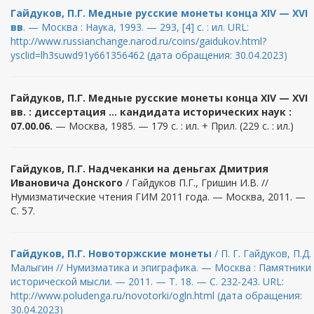
Гайдуков, П.Г. Медные русские монеты конца XIV — XVI
вв
. — Москва : Наука, 1993. — 293, [4] c. : ил. URL:
http://www.russianchange.narod.ru/coins/gaidukov.html?
ysclid=lh3suwd91y661356462 (дата обращения: 30.04.2023)
Гайдуков, П.Г. Медные русские монеты конца XIV — XVI
вв. : диссертация … кандидата исторических наук :
07.00.06.
— Москва, 1985. — 179 c. : ил. + Прил. (229 с. : ил.)
Гайдуков, П.Г. Надчеканки на деньгах Дмитрия
Ивановича Донского
/ Гайдуков П.Г., Гришин И.В. //
Нумизматические чтения ГИМ 2011 года. — Москва, 2011. —
С. 57.
Гайдуков, П.Г. Новоторжские монеты
/ П. Г. Гайдуков, П.Д.
Малыгин // Нумизматика и эпиграфика. — Москва : Памятники
исторической мысли. — 2011. — Т. 18. — С. 232-243. URL:
http://www.poludenga.ru/novotorki/ogln.html (дата обращения:
30.04.2023)