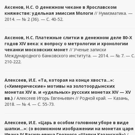
Аксенов, Н.С.
О денежном чекане в Ярославском
княжестве: удельная эмиссия Мологи
// Нумизматика. —
2014. — № 2 (36). — С. 40-52.
Аксенов, Н.С. Платежные слитки в денежном деле 80-Х
годов XIV века: к вопросу о метрологии и хронологии
чеканки московских монет
// Ученые записки
Международного банковского института. — 2014. — № 7. — С.
210-222.
Алексеев, И.Е. «Та, которая на конце хвоста…»:
(«Химерические» мотивы на золотоордынских
монетах XIV в. и «удельных» русских монетах XIV — XV
вв.)
/ Алексеев Игорь Евгеньевич // Родной край. — Казань,
2018. — № 4. — С. 55-73.
Алексеев, И.Е. «Царь в особом головном уборе в виде
шапки…»: (о возможном изображении на монетах царя
Ивана IV Васильевича Грозного «Шапки Казанской»)
/