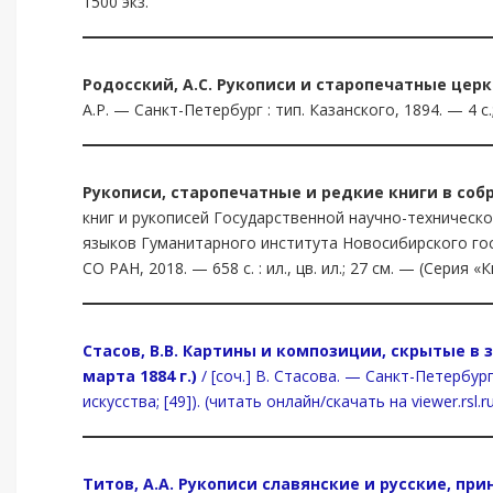
1500 экз.
Родосский, А.С.
Рукописи и старопечатные церк
А.Р. — Санкт-Петербург : тип. Казанского, 1894. — 4 с.;
Рукописи, старопечатные и редкие книги в соб
книг и рукописей Государственной научно-техническ
языков Гуманитарного института Новосибирского госу
СО РАН, 2018. — 658 с. : ил., цв. ил.; 27 см. — (Серия «
Стасов, В.В. Картины и композиции, скрытые в
марта 1884 г.)
/ [соч.] В. Стасова. — Санкт-Петербург
искусства; [49]). (читать онлайн/скачать на viewer.rsl.r
Титов, А.А.
Рукописи славянские и русские, при