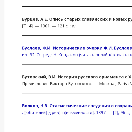
Бурцев, А.Е.
Опись старых славянских и новых р
[Т. 4]
. — 1901. — 121 с. : ил.
Буслаев, Ф.И. Исторические очерки Ф.И. Буслае
ил.; 32. От ред.: Н. Кондаков (читать онлайн/скачать на
Бутовский
,
В.И
.
История русского орнамента с X
Предисловие Виктора Бутовского. — Москва ; Paris : Vve A. 
Волков, Н.В. Статистические сведения о сохрани
л[юбителей] д[рев]. п[исьменности], 1897. — [2], 96 с.