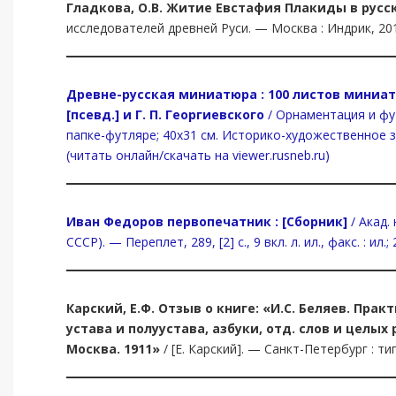
Гладкова, О.В. Житие Евстафия Плакиды в русск
исследователей древней Руси. — Москва : Индрик, 2013. 
Древне-русская миниатюра : 100 листов миниатю
[псевд.] и Г. П. Георгиевского
/ Орнаментация и футл
папке-футляре; 40х31 см. Историко-художественное зн
(читать онлайн/скачать на viewer.rusneb.ru)
Иван Федоров первопечатник : [Сборник]
/ Акад.
СССР). — Переплет, 289, [2] с., 9 вкл. л. ил., факс. : и
Карский, Е.Ф. Отзыв о книге: «И.С. Беляев. Пра
устава и полуустава, азбуки, отд. слов и целых 
Москва. 1911»
/ [Е. Карский]. — Санкт-Петербург : тип.