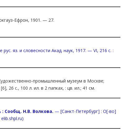
окгауз-Ефрон, 1901. — 27.
рус. яз. и словесности Акад. наук, 1917. — VI, 216 с. :
Художественно-промышленный музеум в Москве;
 26 с., 100 л. ил. в 2 папках, : цв. ил.; 41 см.
: Сообщ. Н.В. Волкова.
— [Санкт-Петербург] : О[-во]
lib.shpl.ru)