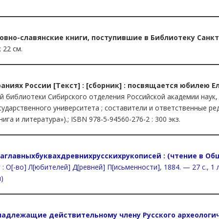
овно-славянские книги, поступившие в Библиотеку Санкт
 22 см.
раниях России [Текст] : [сборник] : посвящается юбилею
ой библиотеки Сибирского отделения Российской академии наук
дарственного университета ; составители и ответственные реда
Книга и литература»).; ISBN 978-5-94560-276-2 : 300 экз.
 заглавныхбуквахдревнихрусскихрукописей : (чтение в О
 : О[-во] Л[юбителей] Д[ревней] П[исьменности], 1884. — 27 с., 1 
u)
надлежащие действительному члену Русского археологичес