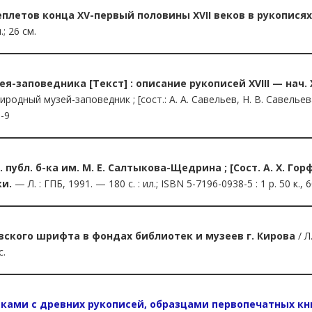
летов конца XV-первый половины XVII веков в рукопися
.; 26 см.
-заповедника [Текст] : описание рукописей XVIII — нач. 
иродный музей-заповедник ; [сост.: А. А. Савельев, Н. В. Савелье
6-9
. публ. б-ка им. М. Е. Салтыкова-Щедрина ; [Сост. А. Х. Го
ки.
— Л. : ГПБ, 1991. — 180 с. : ил.; ISBN 5-7196-0938-5 : 1 р. 50 к., 6
ского шрифта в фондах библиотек и музеев г. Кирова
/ Л
с.
нимками с древних рукописей, образцами первопечатных к