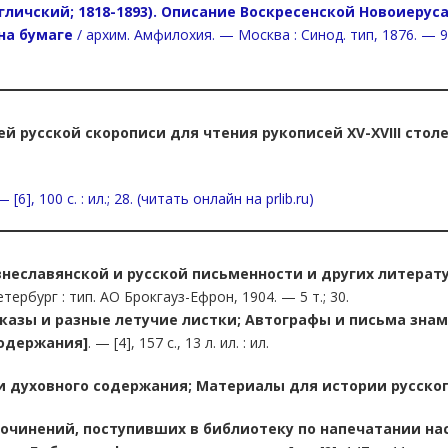
личский; 1818-1893).
Описание Воскресенской Новоиерусал
на бумаге
/ архим. Амфилохия. — Москва : Синод. тип, 1876. — 9, I
й русской скорописи для чтения рукописей XV-XVIII стол
6], 100 с. : ил.; 28. (читать онлайн на prlib.ru)
неславянской и русской письменности и других литерат
етербург : тип. АО Брокгауз-Ефрон, 1904. — 5 т.; 30.
казы и разные летучие листки; Автографы и письма знам
содержания]
. — [4], 157 с., 13 л. ил. : ил.
и духовного содержания; Материалы для истории русског
очинений, поступивших в библиотеку по напечатании на