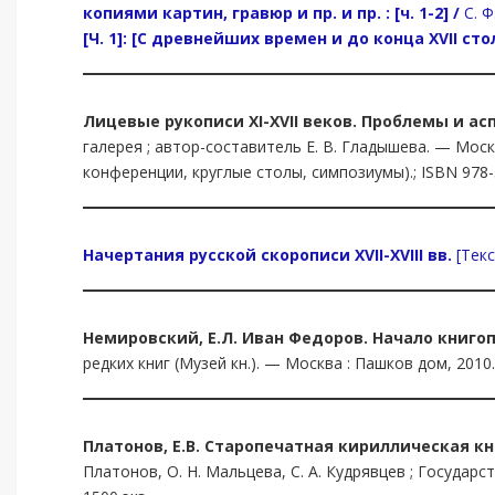
копиями картин, гравюр и пр. и пр. : [ч. 1-2] /
С. 
[Ч. 1]: [С древнейших времен и до конца XVII ст
Лицевые рукописи XI-XVII веков. Проблемы и ас
галерея ; автор-составитель Е. В. Гладышева. — Москв
конференции, круглые столы, симпозиумы).; ISBN 978-
Начертания русской скорописи XVII-XVIII вв.
[Текс
Немировский, Е.Л. Иван Федоров. Начало книго
редких книг (Музей кн.). — Москва : Пашков дом, 2010. — 
Платонов, Е.В.
Старопечатная кириллическая книга 
Платонов, О. Н. Мальцева, С. А. Кудрявцев ; Государ