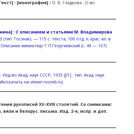
екст] : [монография]
/ О. В. Гладкова ; О-во
енина] : С описанием и статьями М. Владимирова
тип. Госзнак). — 115 с. текста, 100 отд. л. крас. ил. в
 Описание миниатюр/ Г.П.Георгиевский (с. 49 — 107)
Изд-во Акад. наук СССР, 1935 ([Л.] : тип. Акад. наук
айн/скачать на viewer.rusneb.ru)
тения рукописей XV-XVIII столетий. Со снимками:
вязи и белорус. письма. Изд. 2-е, испр. и доп.