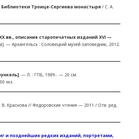
х Библиотеки Троице-Сергиева монастыря
/ С. А.
XX вв., описание старопечатных изданий XVI —
ва]. — Архангельск : Соловецкий музей-заповедник, 2012.
рфункель]
. — Л. : ГПБ, 1989-. — 20 см.
00 экз.
. В. Краснова // Федоровские чтения — 2011 / Отв. ред.
ниг и позднейших редких изданий, портретами,