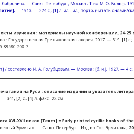
Ф. Либровича. — Санкт-Петербург ; Москва : Т-во М. О. Вольф, 191
олетия]
. — 1913. — 224 с., [1] л. ил. : ил., портр. (читать онлайн/ск
пекты изучения : материалы научной конференции, 24-25 
а : Государственная Третьяковская галерея, 2017. — 319, [1] с.;
5-89580-200-7
т] / составлено И. А. Голубцовым. — Москва : [б. и.], 1927. — 4 с.;
печатания на Руси : описание изданий и указатель литер
341, [2] с., [4] л. факс.; 22 см
XVI-XVII веков [Текст] = Early printed cyrillic books of th
ственный Эрмитаж. — Санкт-Петербург : Изд-во Гос. Эрмитажа,
20