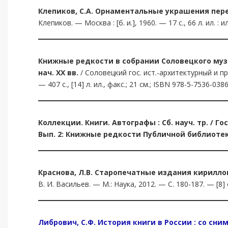
Клепиков, С.А.
Орнаментальные украшения переп
Клепиков. — Москва : [б. и.], 1960. — 17 с., 66 л. ил. : ил
Книжные редкости в собрании Соловецкого музея
нач. XX вв.
/ Соловецкий гос. ист.-архитектурный и пр
— 407 с., [14] л. ил., факс.; 21 см.; ISBN 978-5-7536-038
Коллекции. Книги. Автографы : Сб. науч. тр. / Гос
Вып. 2: Книжные редкости Публичной библиоте
Краснова, Л.В.
Старопечатные издания кириллов
В. И. Васильев. — М.: Наука, 2012. — C. 180-187. — [8] 
Либрович, С.Ф. История книги в России : со с