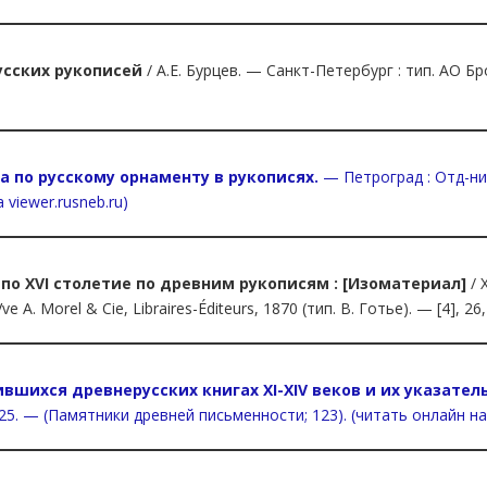
усских рукописей
/ А.Е. Бурцев. — Санкт-Петербург : тип. АО Бр
ва по русскому орнаменту в рукописях.
— Петроград : Отд-ние 
 viewer.rusneb.ru)
 по XVI столетие по древним рукописям : [Изоматериал]
/ 
Morel & Cie, Libraires-Éditeurs, 1870 (тип. В. Готье). — [4], 26, [6],
вшихся древнерусских книгах XI-XIV веков и их указатель 
; 25. — (Памятники древней письменности; 123). (читать онлайн на e