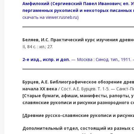
Амфилохий (Сергиевский Павел Иванович; еп. Уг
пергаменных рукописей и некоторых писанных 
скачать на viewer.rusneb.ru)
Беляев, И.С.
Практический курс изучения древне
II, 84 с. : ил.; 27.
2-е изд., испр. и доп.
— Москва : Синод. тип., 1911. — [
Бурцев, А.Е.
Библиографическое обозрение древ
начала XX века
/ Сост. А.Е. Бурцев. Т. 1-5. — Санкт-П
[Старые бумаги, афиши, манифесты, рапорты, у
славянские рукописи и рисунки разнородного 
[Древние русско-славянские рукописи и рисунк
Дополнительный отдел, состоящий из разных с