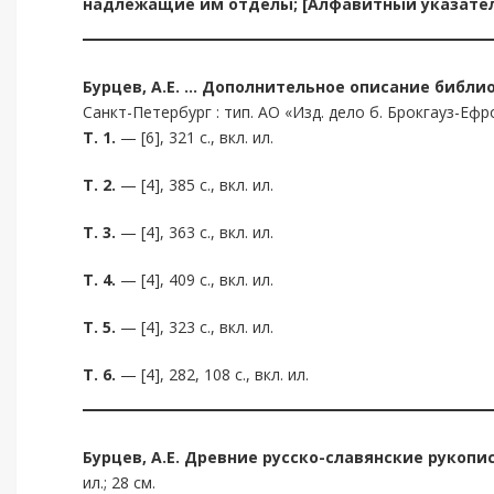
надлежащие им отделы; [Алфавитный указате
Бурцев, А.Е.
… Дополнительное описание библио
Санкт-Петербург : тип. АО «Изд. дело б. Брокгауз-Ефрон
Т. 1.
— [6], 321 с., вкл. ил.
Т. 2.
— [4], 385 с., вкл. ил.
Т. 3.
— [4], 363 с., вкл. ил.
Т. 4.
— [4], 409 с., вкл. ил.
Т. 5.
— [4], 323 с., вкл. ил.
Т. 6.
— [4], 282, 108 с., вкл. ил.
Бурцев
,
А.Е
.
Древние русско-славянские рукописи 
ил.; 28 см.