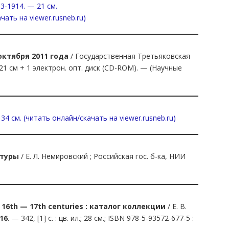
3-1914. — 21 см.
ачать на viewer.rusneb.ru)
октября 2011 года
/ Государственная Третьяковская
 21 см + 1 электрон. опт. диск (CD-ROM). — (Научные
 34 см. (читать онлайн/скачать на viewer.rusneb.ru)
атуры
/ Е. Л. Немировский ; Российская гос. б-ка, НИИ
e 16th — 17th centuries : каталог коллекции
/ Е. В.
16
. — 342, [1] с. : цв. ил.; 28 см.; ISBN 978-5-93572-677-5 :