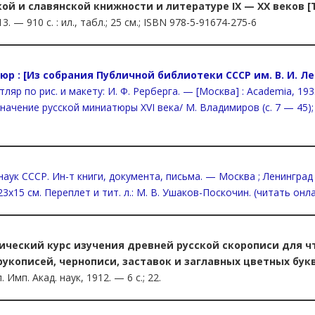
ой и славянской книжности и литературе IX — XX веков [Т
— 910 с. : ил., табл.; 25 см.; ISBN 978-5-91674-275-6
р : [Из собрания Публичной библиотеки СССР им. В. И. Л
яр по рис. и макету: И. Ф. Рерберга. — [Москва] : Academia, 1933 (
ачение русской миниатюры XVI века/ М. Владимиров (с. 7 — 45);
 наук СССР. Ин-т книги, документа, письма. — Москва ; Ленинград : 
л.; 23х15 см. Переплет и тит. л.: М. В. Ушаков-Поскочин. (читать онл
ктический курс изучения древней русской скорописи для ч
рукописей, чернописи, заставок и заглавных цветных букв, 
 Имп. Акад. наук, 1912. — 6 с.; 22.