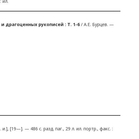
: ил.
 драгоценных рукописей : Т. 1-6
/ А.Е. Бурцев. —
б. и.], [19—]. — 486 с. разд. паг., 29 л. ил. портр., факс. :