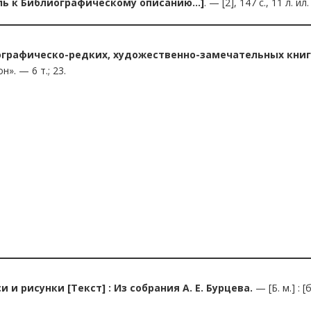
ль к Библиографическому описанию…]
. — [2], 147 с., 11 л. ил. 
графическо-редких, художественно-замечательных книг и
». — 6 т.; 23.
и рисунки [Текст] : Из собрания А. Е. Бурцева.
— [Б. м.] : [