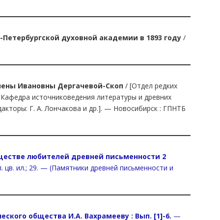
-Петербургской духовной академии в 1893 году
/
 Елены Ивановны Дергачевой-Скоп
/ [Отдел редких
, Кафедра источниковедения литературы и древних
кторы: Г. А. Лончакова и др.]. — Новосибирск : ГПНТБ
бществе любителей древней письменности 2
л. цв. ил.; 29. — (Памятники древней письменности и
кого общества И.А. Вахрамееву : Вып. [1]-6.
—