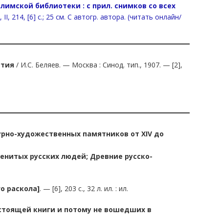
имской библиотеки : с прил. снимков со всех
I, 214, [6] с.; 25 см. C автогр. автора. (читать онлайн/
етия
/ И.С. Беляев. — Москва : Синод. тип., 1907. — [2],
урно-художественных памятников от XIV до
енитых русских людей; Древние русско-
о раскола]
. — [6], 203 с., 32 л. ил. : ил.
стоящей книги и потому не вошедших в